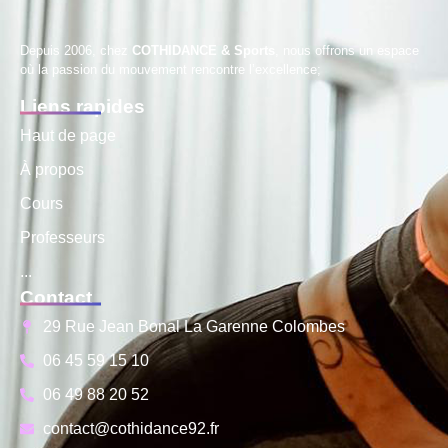
Depuis 2006, chez
COTHIDANCE & Sports
, nous offrons un espace
où la passion du mouvement rencontre l’excellence;
Liens rapides
Haut de page
À propos
Cours
Professeurs
...
Contact
29 Rue Jean Bonal La Garenne Colombes
06 45 59 15 10
06 49 88 20 52
contact@cothidance92.fr