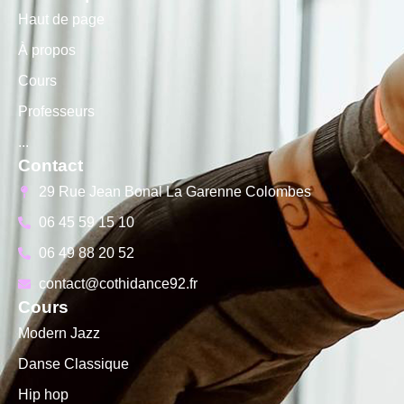
Haut de page
À propos
Cours
Professeurs
...
Contact
29 Rue Jean Bonal La Garenne Colombes
06 45 59 15 10
06 49 88 20 52
contact@cothidance92.fr
Cours
Modern Jazz
Danse Classique
Hip hop