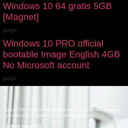
Windows 10 64 gratis 5GB
[Magnet]
google
Windows 10 PRO official
bootable Image English 4GB
No Microsoft account
google
Depuis 2006, chez
COTHIDANCE & Sports
, nous offrons un espace
où la passion du mouvement rencontre l’excellence;
Liens rapides