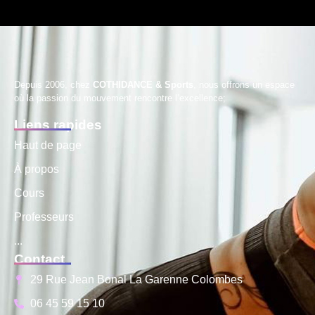
Depuis 2006, chez
COTHIDANCE & Sports
, nous offrons un espace
où la passion du mouvement rencontre l’excellence;
Liens rapides
Haut de page
À propos
Cours
Professeurs
...
Contact
29 Rue Jean Bonal La Garenne Colombes
06 45 59 15 10