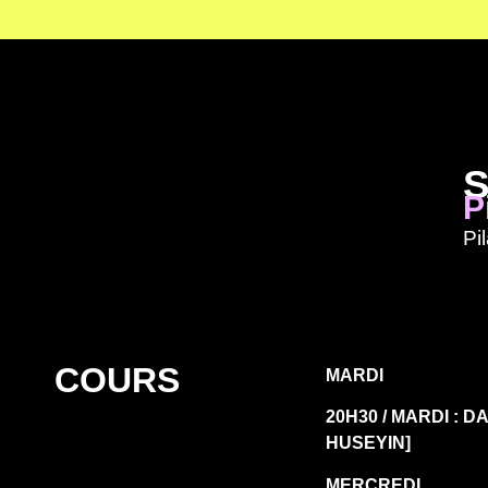
S
P
Pi
COURS
MARDI
20H30 / MARDI : 
HUSEYIN]
MERCREDI