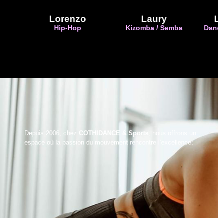
Lorenzo
Laury
Hip-Hop
Kizomba / Semba
Danc
Depuis 2006, chez
COTHIDANCE & Sports
, nous offrons un
espace où la passion du mouvement rencontre l’excellence;