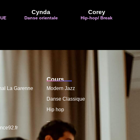
Cynda
Corey
QUE
Danse orientale
Hip-hop/ Break
Cours
nal La Garenne
Modern Jazz
Danse Classique
Hip hop
...
nce92.fr