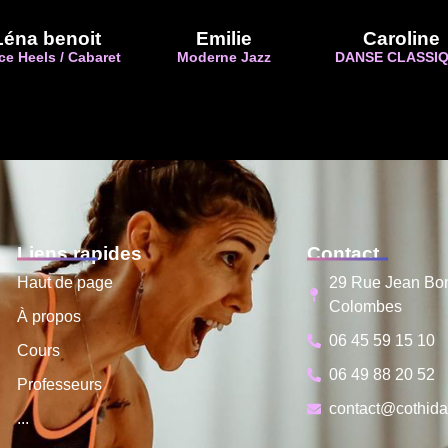
Léna benoit
Emilie
Caroline
e Heels / Cabaret
Moderne Jazz
DANSE CLASSI
Liens rapides
Contact
Haut de page
29 Rue Jean Bo
Colombes
À propos
06 45 59 15 10
Cours
06 49 88 20 52
Professeurs
contact@cothida
...