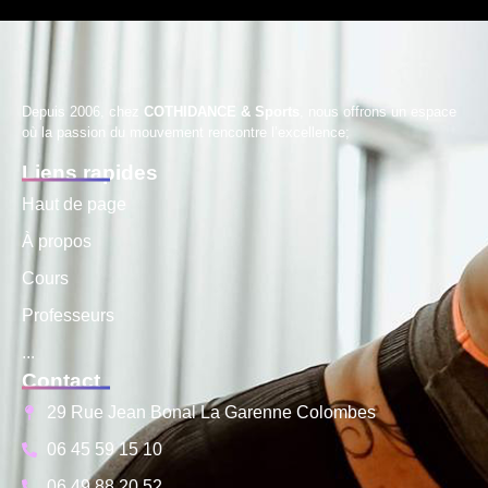
Depuis 2006, chez
COTHIDANCE & Sports
, nous offrons un espace
où la passion du mouvement rencontre l’excellence;
Liens rapides
Haut de page
À propos
Cours
Professeurs
...
Contact
29 Rue Jean Bonal La Garenne Colombes
06 45 59 15 10
06 49 88 20 52